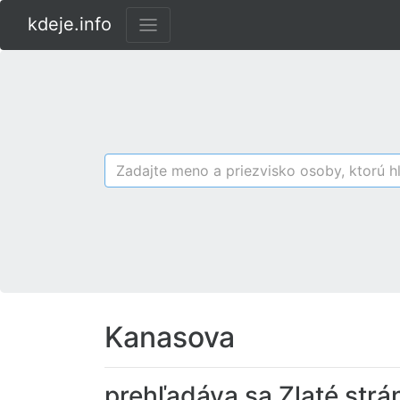
kdeje.info
Kanasova
prehľadáva sa Zlaté strá