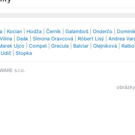
ra
|
Kocian
|
Hodža
|
Černík
|
Galamboš
|
Onderčo
|
Domini
Vilina
|
Deák
|
Simona Oravcová
|
Róbert Lisý
|
Andrea Va
Marek Ujco
|
Compel
|
Grecula
|
Balciar
|
Olejníková
|
Ralb
v Udič
|
Stopka
WARE s.r.o.
obrázky