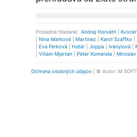
Posledné hľadané:
Andrej Horváth
|
Kvoce
|
Nina Marková
|
Martinez
|
Karol Szaffko
|
|
Eva Ferková
|
Hutár
|
Joppa
|
Iványiová
|
|
Viliam Mjartan
|
Peter Komenda
|
Mirosla
Ochrana osobných údajov
| © Autor: M SOFT