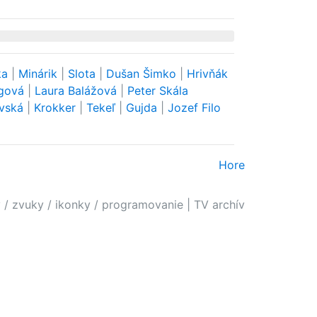
ka
|
Minárik
|
Slota
|
Dušan Šimko
|
Hrivňák
rgová
|
Laura Balážová
|
Peter Skála
ovská
|
Krokker
|
Tekeľ
|
Gujda
|
Jozef Filo
Hore
 / zvuky / ikonky / programovanie
|
TV archív