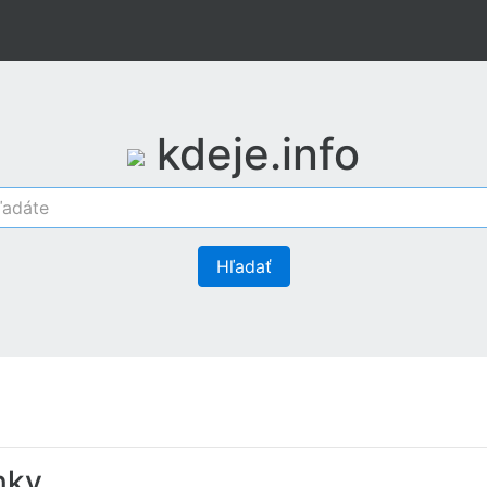
kdeje.info
Hľadať
nky