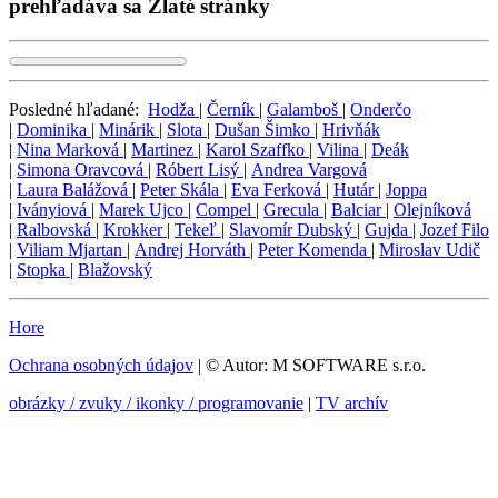
prehľadáva sa Zlaté stránky
Posledné hľadané:
Hodža
|
Černík
|
Galamboš
|
Onderčo
|
Dominika
|
Minárik
|
Slota
|
Dušan Šimko
|
Hrivňák
|
Nina Marková
|
Martinez
|
Karol Szaffko
|
Vilina
|
Deák
|
Simona Oravcová
|
Róbert Lisý
|
Andrea Vargová
|
Laura Balážová
|
Peter Skála
|
Eva Ferková
|
Hutár
|
Joppa
|
Iványiová
|
Marek Ujco
|
Compel
|
Grecula
|
Balciar
|
Olejníková
|
Ralbovská
|
Krokker
|
Tekeľ
|
Slavomír Dubský
|
Gujda
|
Jozef Filo
|
Viliam Mjartan
|
Andrej Horváth
|
Peter Komenda
|
Miroslav Udič
|
Stopka
|
Blažovský
Hore
Ochrana osobných údajov
| © Autor: M SOFTWARE s.r.o.
obrázky / zvuky / ikonky / programovanie
|
TV archív