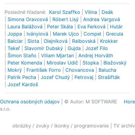
Posledné hľadané:
Karol Szaffko
|
Vilina
|
Deák
|
Simona Oravcová
|
Róbert Lisý
|
Andrea Vargová
|
Laura Balážová
|
Peter Skála
|
Eva Ferková
|
Hutár
|
Joppa
|
Iványiová
|
Marek Ujco
|
Compel
|
Grecula
|
Balciar
|
Slota
|
Olejníková
|
Ralbovská
|
Krokker
|
Tekeľ
|
Slavomír Dubský
|
Gujda
|
Jozef Filo
|
Šimon Staňo
|
Viliam Mjartan
|
Andrej Horváth
|
Peter Komenda
|
Miroslav Udič
|
Stopka
|
Blažovský
|
Mokrý
|
František Forro
|
Chovancova
|
Balucha
|
Patrik Pecha
|
Jozef Chudý
|
Petrovaj
|
Strašifták
|
Jozef Kardoš
Ochrana osobných údajov
| © Autor: M SOFTWARE
Hore
s.r.o.
obrázky / zvuky / ikonky / programovanie
|
TV archív