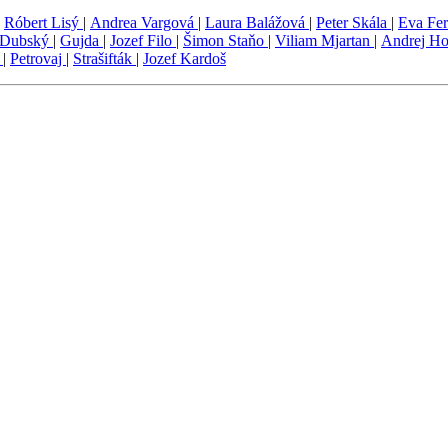
|
Róbert Lisý
|
Andrea Vargová
|
Laura Balážová
|
Peter Skála
|
Eva Fe
 Dubský
|
Gujda
|
Jozef Filo
|
Šimon Staňo
|
Viliam Mjartan
|
Andrej Ho
ý
|
Petrovaj
|
Strašifták
|
Jozef Kardoš