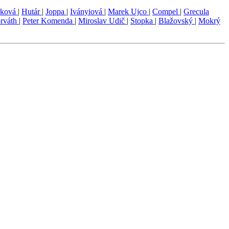
rková
|
Hutár
|
Joppa
|
Iványiová
|
Marek Ujco
|
Compel
|
Grecula
rváth
|
Peter Komenda
|
Miroslav Udič
|
Stopka
|
Blažovský
|
Mokrý