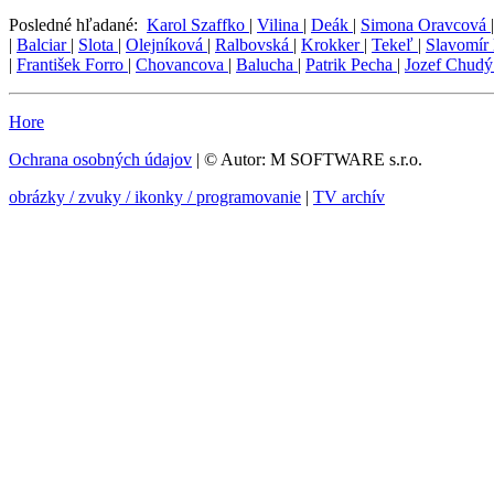
Posledné hľadané:
Karol Szaffko
|
Vilina
|
Deák
|
Simona Oravcová
|
Balciar
|
Slota
|
Olejníková
|
Ralbovská
|
Krokker
|
Tekeľ
|
Slavomír
|
František Forro
|
Chovancova
|
Balucha
|
Patrik Pecha
|
Jozef Chud
Hore
Ochrana osobných údajov
| © Autor: M SOFTWARE s.r.o.
obrázky / zvuky / ikonky / programovanie
|
TV archív