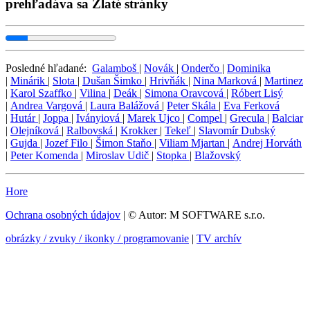
prehľadáva sa Zlaté stránky
Posledné hľadané:
Galamboš
|
Novák
|
Onderčo
|
Dominika
|
Minárik
|
Slota
|
Dušan Šimko
|
Hrivňák
|
Nina Marková
|
Martinez
|
Karol Szaffko
|
Vilina
|
Deák
|
Simona Oravcová
|
Róbert Lisý
|
Andrea Vargová
|
Laura Balážová
|
Peter Skála
|
Eva Ferková
|
Hutár
|
Joppa
|
Iványiová
|
Marek Ujco
|
Compel
|
Grecula
|
Balciar
|
Olejníková
|
Ralbovská
|
Krokker
|
Tekeľ
|
Slavomír Dubský
|
Gujda
|
Jozef Filo
|
Šimon Staňo
|
Viliam Mjartan
|
Andrej Horváth
|
Peter Komenda
|
Miroslav Udič
|
Stopka
|
Blažovský
Hore
Ochrana osobných údajov
| © Autor: M SOFTWARE s.r.o.
obrázky / zvuky / ikonky / programovanie
|
TV archív