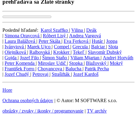
prehľadáva sa Zlaté stránky
Posledné hľadané:
Karol Szaffko
|
Vilina
|
Deák
|
Simona Oravcová
|
Róbert Lisý
|
Andrea Vargová
|
Laura Balážová
|
Peter Skála
|
Eva Ferková
|
Hutár
|
Joppa
|
Iványiová
|
Marek Ujco
|
Compel
|
Grecula
|
Balciar
|
Slota
|
Olejníková
|
Ralbovská
|
Krokker
|
Tekeľ
|
Slavomír Dubský
|
Gujda
|
Jozef Filo
|
Šimon Staňo
|
Viliam Mjartan
|
Andrej Horváth
|
Peter Komenda
|
Miroslav Udič
|
Stopka
|
Blažovský
|
Mokrý
|
František Forro
|
Chovancova
|
Balucha
|
Patrik Pecha
|
Jozef Chudý
|
Petrovaj
|
Strašifták
|
Jozef Kardoš
Hore
Ochrana osobných údajov
| © Autor: M SOFTWARE s.r.o.
obrázky / zvuky / ikonky / programovanie
|
TV archív