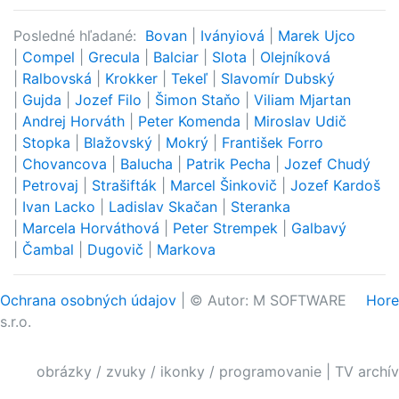
Posledné hľadané:
Bovan
|
Iványiová
|
Marek Ujco
|
Compel
|
Grecula
|
Balciar
|
Slota
|
Olejníková
|
Ralbovská
|
Krokker
|
Tekeľ
|
Slavomír Dubský
|
Gujda
|
Jozef Filo
|
Šimon Staňo
|
Viliam Mjartan
|
Andrej Horváth
|
Peter Komenda
|
Miroslav Udič
|
Stopka
|
Blažovský
|
Mokrý
|
František Forro
|
Chovancova
|
Balucha
|
Patrik Pecha
|
Jozef Chudý
|
Petrovaj
|
Strašifták
|
Marcel Šinkovič
|
Jozef Kardoš
|
Ivan Lacko
|
Ladislav Skačan
|
Steranka
|
Marcela Horváthová
|
Peter Strempek
|
Galbavý
|
Čambal
|
Dugovič
|
Markova
Ochrana osobných údajov
| © Autor: M SOFTWARE
Hore
s.r.o.
obrázky / zvuky / ikonky / programovanie
|
TV archív