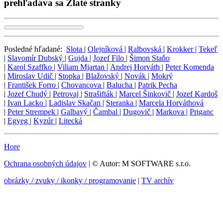
prehľadáva sa Zlaté stránky
Posledné hľadané:
Slota
|
Olejníková
|
Ralbovská
|
Krokker
|
Tekeľ
|
Slavomír Dubský
|
Gujda
|
Jozef Filo
|
Šimon Staňo
|
Karol Szaffko
|
Viliam Mjartan
|
Andrej Horváth
|
Peter Komenda
|
Miroslav Udič
|
Stopka
|
Blažovský
|
Novák
|
Mokrý
|
František Forro
|
Chovancova
|
Balucha
|
Patrik Pecha
|
Jozef Chudý
|
Petrovaj
|
Strašifták
|
Marcel Šinkovič
|
Jozef Kardoš
|
Ivan Lacko
|
Ladislav Skačan
|
Steranka
|
Marcela Horváthová
|
Peter Strempek
|
Galbavý
|
Čambal
|
Dugovič
|
Markova
|
Priganc
|
Egyeg
|
Kyzúr
|
Litecká
Hore
Ochrana osobných údajov
| © Autor: M SOFTWARE s.r.o.
obrázky / zvuky / ikonky / programovanie
|
TV archív