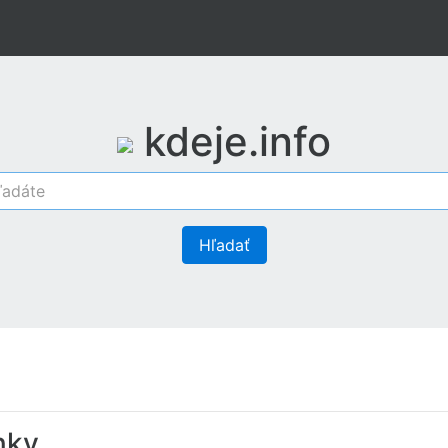
kdeje.info
Hľadať
nky