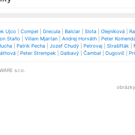
ek Ujco
|
Compel
|
Grecula
|
Balciar
|
Slota
|
Olejníková
|
Ra
on Staňo
|
Viliam Mjartan
|
Andrej Horváth
|
Peter Komend
lucha
|
Patrik Pecha
|
Jozef Chudý
|
Petrovaj
|
Strašifták
|
váthová
|
Peter Strempek
|
Galbavý
|
Čambal
|
Dugovič
|
Pr
WARE s.r.o.
obrázky