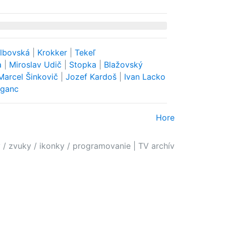
lbovská
|
Krokker
|
Tekeľ
a
|
Miroslav Udič
|
Stopka
|
Blažovský
Marcel Šinkovič
|
Jozef Kardoš
|
Ivan Lacko
iganc
Hore
 / zvuky / ikonky / programovanie
|
TV archív