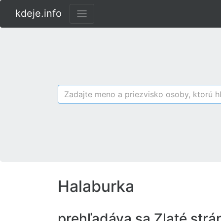
kdeje.info
Halaburka
prehľadáva sa Zlaté strá