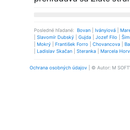
Posledné hľadané:
Bovan
|
Iványiová
|
Mar
|
Slavomír Dubský
|
Gujda
|
Jozef Filo
|
Šim
|
Mokrý
|
František Forro
|
Chovancova
|
Ba
|
Ladislav Skačan
|
Steranka
|
Marcela Hor
Ochrana osobných údajov
| © Autor: M SOFT