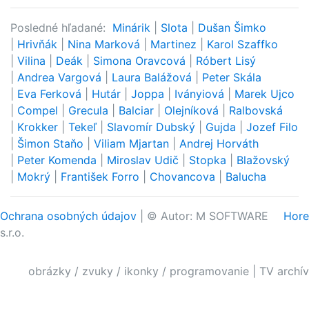
Posledné hľadané:
Minárik
|
Slota
|
Dušan Šimko
|
Hrivňák
|
Nina Marková
|
Martinez
|
Karol Szaffko
|
Vilina
|
Deák
|
Simona Oravcová
|
Róbert Lisý
|
Andrea Vargová
|
Laura Balážová
|
Peter Skála
|
Eva Ferková
|
Hutár
|
Joppa
|
Iványiová
|
Marek Ujco
|
Compel
|
Grecula
|
Balciar
|
Olejníková
|
Ralbovská
|
Krokker
|
Tekeľ
|
Slavomír Dubský
|
Gujda
|
Jozef Filo
|
Šimon Staňo
|
Viliam Mjartan
|
Andrej Horváth
|
Peter Komenda
|
Miroslav Udič
|
Stopka
|
Blažovský
|
Mokrý
|
František Forro
|
Chovancova
|
Balucha
Ochrana osobných údajov
| © Autor: M SOFTWARE
Hore
s.r.o.
obrázky / zvuky / ikonky / programovanie
|
TV archív