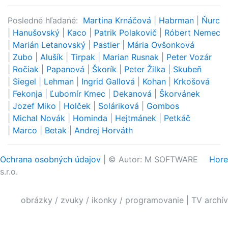
Posledné hľadané:
Martina Krnáčová
|
Habrman
|
Ňurc
|
Hanušovský
|
Kaco
|
Patrik Polakovič
|
Róbert Nemec
|
Marián Letanovský
|
Pastier
|
Mária Ovšonková
|
Zubo
|
Alušík
|
Tirpak
|
Marian Rusnak
|
Peter Vozár
|
Ročiak
|
Papanová
|
Škorík
|
Peter Žilka
|
Skubeň
|
Siegel
|
Lehman
|
Ingrid Gallová
|
Kohan
|
Krkošová
|
Fekonja
|
Ľubomír Kmec
|
Dekanová
|
Škorvánek
|
Jozef Miko
|
Holček
|
Soláriková
|
Gombos
|
Michal Novák
|
Hominda
|
Hejtmánek
|
Petkáč
|
Marco
|
Betak
|
Andrej Horváth
Ochrana osobných údajov
| © Autor: M SOFTWARE
Hore
s.r.o.
obrázky / zvuky / ikonky / programovanie
|
TV archív