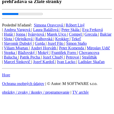
prehľadáva sa Zlaté stránky
Posledné hľadané:
Simona Oravcová
|
Róbert Lisý
|
Andrea Vargová
|
Laura Balážová
|
Peter Skála
|
Eva Ferková
|
Hutár
|
Joppa
|
Iványiová
|
Marek Ujco
|
Compel
|
Grecula
|
Balciar
|
Slota
|
Olejníková
|
Ralbovská
|
Krokker
|
Tekeľ
|
Slavomír Dubský
|
Gujda
|
Jozef Filo
|
Šimon Staňo
|
Viliam Mjartan
|
Andrej Horváth
|
Peter Komenda
|
Miroslav Udič
|
Stopka
|
Blažovský
|
Mokrý
|
František Forro
|
Chovancova
|
Balucha
|
Patrik Pecha
|
Jozef Chudý
|
Petrovaj
|
Strašifták
|
Marcel Šinkovič
|
Jozef Kardoš
|
Ivan Lacko
|
Ladislav Skačan
Hore
Ochrana osobných údajov
| © Autor: M SOFTWARE s.r.o.
obrázky / zvuky / ikonky / programovanie
|
TV archív