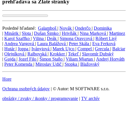
prehľadáva sa Zlaté stránky
Posledné hľadané:
Galamboš
|
Novák
|
Onderčo
|
Dominika
|
Minárik
|
Slota
|
Dušan Šimko
|
Hrivňák
|
Nina Marková
|
Martinez
|
Karol Szaffko
|
Vilina
|
Deák
|
Simona Oravcová
|
Róbert Lisý
|
Andrea Vargová
|
Laura Balážová
|
Peter Skála
|
Eva Ferková
|
Hutár
|
Joppa
|
Iványiová
|
Marek Ujco
|
Compel
|
Grecula
|
Balciar
|
Olejníková
|
Ralbovská
|
Krokker
|
Tekeľ
|
Slavomír Dubský
|
Gujda
|
Jozef Filo
|
Šimon Staňo
|
Viliam Mjartan
|
Andrej Horváth
|
Peter Komenda
|
Miroslav Udič
|
Stopka
|
Blažovský
Hore
Ochrana osobných údajov
| © Autor: M SOFTWARE s.r.o.
obrázky / zvuky / ikonky / programovanie
|
TV archív