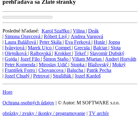
prehľadáva sa Zlaté stránky
Posledné hľadané:
Karol Szaffko
|
Vilina
|
Deák
|
Simona Oravcová
|
Róbert Lisý
|
Andrea Vargová
|
Laura Balážová
|
Peter Skála
|
Eva Ferková
|
Hutár
|
Joppa
|
Iványiová
|
Marek Ujco
|
Compel
|
Grecula
|
Balciar
|
Slota
|
Olejníková
|
Ralbovská
|
Krokker
|
Tekeľ
|
Slavomír Dubský
|
Gujda
|
Jozef Filo
|
Šimon Staňo
|
Viliam Mjartan
|
Andrej Horváth
|
Peter Komenda
|
Miroslav Udič
|
Stopka
|
Blažovský
|
Mokrý
|
František Forro
|
Chovancova
|
Balucha
|
Patrik Pecha
|
Jozef Chudý
|
Petrovaj
|
Strašifták
|
Jozef Kardoš
Hore
Ochrana osobných údajov
| © Autor: M SOFTWARE s.r.o.
obrázky / zvuky / ikonky / programovanie
|
TV archív