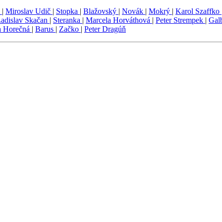
a
|
Miroslav Udič
|
Stopka
|
Blažovský
|
Novák
|
Mokrý
|
Karol Szaffko
adislav Skačan
|
Steranka
|
Marcela Horváthová
|
Peter Strempek
|
Gal
a Horečná
|
Barus
|
Začko
|
Peter Dragúň