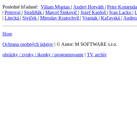
Posledné hľadané:
Viliam Mjartan
|
Andrej Horváth
|
Peter Komend
|
Petrovaj
|
Strašifták
|
Marcel Šinkovič
|
Jozef Kardoš
|
Ivan Lacko
|
L
|
Litecká
|
Siviček
|
Miroslav Kratochvíl
|
Vraniak
|
Kaľavská
|
Andre
Hore
Ochrana osobných údajov
| © Autor: M SOFTWARE s.r.o.
obrázky / zvuky / ikonky / programovanie
|
TV archív