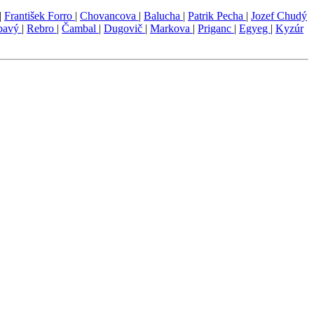
|
František Forro
|
Chovancova
|
Balucha
|
Patrik Pecha
|
Jozef Chudý
bavý
|
Rebro
|
Čambal
|
Dugovič
|
Markova
|
Priganc
|
Egyeg
|
Kyzúr