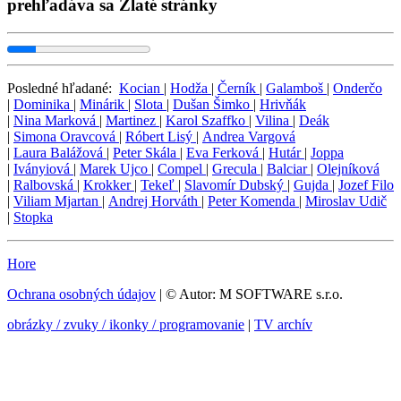
prehľadáva sa Zlaté stránky
Posledné hľadané:
Kocian
|
Hodža
|
Černík
|
Galamboš
|
Onderčo
|
Dominika
|
Minárik
|
Slota
|
Dušan Šimko
|
Hrivňák
|
Nina Marková
|
Martinez
|
Karol Szaffko
|
Vilina
|
Deák
|
Simona Oravcová
|
Róbert Lisý
|
Andrea Vargová
|
Laura Balážová
|
Peter Skála
|
Eva Ferková
|
Hutár
|
Joppa
|
Iványiová
|
Marek Ujco
|
Compel
|
Grecula
|
Balciar
|
Olejníková
|
Ralbovská
|
Krokker
|
Tekeľ
|
Slavomír Dubský
|
Gujda
|
Jozef Filo
|
Viliam Mjartan
|
Andrej Horváth
|
Peter Komenda
|
Miroslav Udič
|
Stopka
Hore
Ochrana osobných údajov
| © Autor: M SOFTWARE s.r.o.
obrázky / zvuky / ikonky / programovanie
|
TV archív