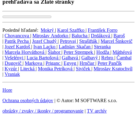
prehľadáva sa Zlaté stránky
Posledné hľadané:
Mokrý
|
Karol Szaffko
|
František Forro
|
Chovancova
|
Miroslav Andorko
|
Balucha
|
Drdáková
|
Baroš
|
Patrik Pecha
|
Jozef Chudý
|
Petrovaj
|
Strašifták
|
Marcel Šinkovič
|
Jozef Kardoš
|
Ivan Lacko
|
Ladislav Skačan
|
Steranka
|
Marcela Horváthová
|
Šlahor
|
Peter Strempek
|
Hodža
|
Máthéová
|
Vešelényi
|
Lucia Bartošová
|
Galbavá
|
Galbavý
|
Rebro
|
Čambal
|
Dugovič
|
Markova
|
Priganc
|
Egyeg
|
Hrnčiar
|
Peter Pančík
|
Kyzúr
|
Litecká
|
Monika Petríková
|
Siviček
|
Miroslav Kratochvíl
|
Vraniak
Hore
Ochrana osobných údajov
| © Autor: M SOFTWARE s.r.o.
obrázky / zvuky / ikonky / programovanie
|
TV archív