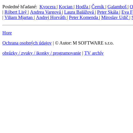
Posledné hľadané:
Kvocera
|
Kocian
|
Hodža
|
Černík
|
Galamboš
|
O
|
Róbert Lisý
|
Andrea Vargová
|
Laura Balážová
|
Peter Skála
|
Eva F
|
Viliam Mjartan
|
Andrej Horváth
|
Peter Komenda
|
Miroslav Udič
|
Hore
Ochrana osobných údajov
| © Autor: M SOFTWARE s.r.o.
obrázky / zvuky / ikonky / programovanie
|
TV archív