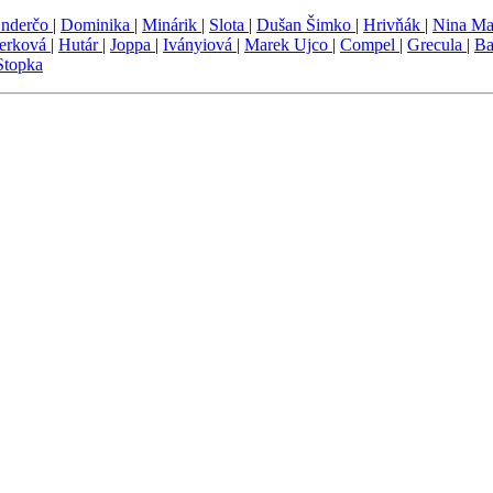
nderčo
|
Dominika
|
Minárik
|
Slota
|
Dušan Šimko
|
Hrivňák
|
Nina M
erková
|
Hutár
|
Joppa
|
Iványiová
|
Marek Ujco
|
Compel
|
Grecula
|
Ba
Stopka