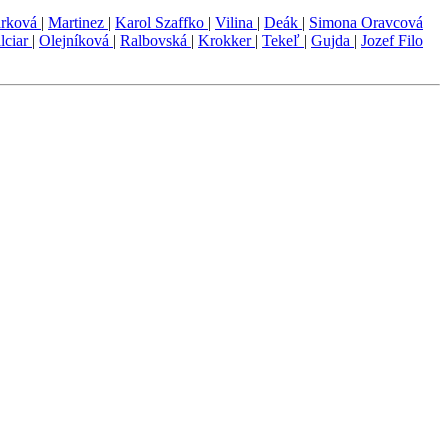
arková
|
Martinez
|
Karol Szaffko
|
Vilina
|
Deák
|
Simona Oravcová
lciar
|
Olejníková
|
Ralbovská
|
Krokker
|
Tekeľ
|
Gujda
|
Jozef Filo