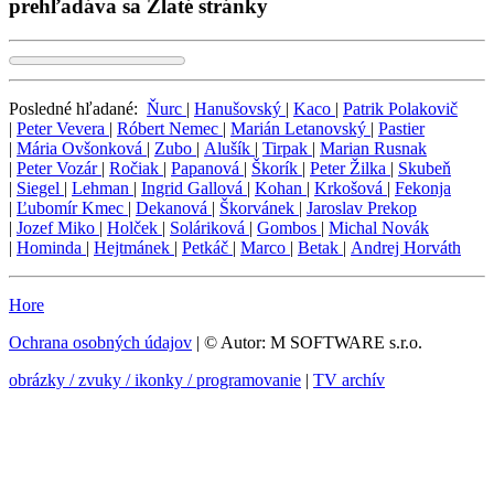
prehľadáva sa Zlaté stránky
Posledné hľadané:
Ňurc
|
Hanušovský
|
Kaco
|
Patrik Polakovič
|
Peter Vevera
|
Róbert Nemec
|
Marián Letanovský
|
Pastier
|
Mária Ovšonková
|
Zubo
|
Alušík
|
Tirpak
|
Marian Rusnak
|
Peter Vozár
|
Ročiak
|
Papanová
|
Škorík
|
Peter Žilka
|
Skubeň
|
Siegel
|
Lehman
|
Ingrid Gallová
|
Kohan
|
Krkošová
|
Fekonja
|
Ľubomír Kmec
|
Dekanová
|
Škorvánek
|
Jaroslav Prekop
|
Jozef Miko
|
Holček
|
Soláriková
|
Gombos
|
Michal Novák
|
Hominda
|
Hejtmánek
|
Petkáč
|
Marco
|
Betak
|
Andrej Horváth
Hore
Ochrana osobných údajov
| © Autor: M SOFTWARE s.r.o.
obrázky / zvuky / ikonky / programovanie
|
TV archív