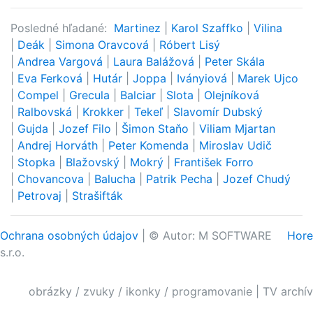
Posledné hľadané:
Martinez
|
Karol Szaffko
|
Vilina
|
Deák
|
Simona Oravcová
|
Róbert Lisý
|
Andrea Vargová
|
Laura Balážová
|
Peter Skála
|
Eva Ferková
|
Hutár
|
Joppa
|
Iványiová
|
Marek Ujco
|
Compel
|
Grecula
|
Balciar
|
Slota
|
Olejníková
|
Ralbovská
|
Krokker
|
Tekeľ
|
Slavomír Dubský
|
Gujda
|
Jozef Filo
|
Šimon Staňo
|
Viliam Mjartan
|
Andrej Horváth
|
Peter Komenda
|
Miroslav Udič
|
Stopka
|
Blažovský
|
Mokrý
|
František Forro
|
Chovancova
|
Balucha
|
Patrik Pecha
|
Jozef Chudý
|
Petrovaj
|
Strašifták
Ochrana osobných údajov
| © Autor: M SOFTWARE
Hore
s.r.o.
obrázky / zvuky / ikonky / programovanie
|
TV archív