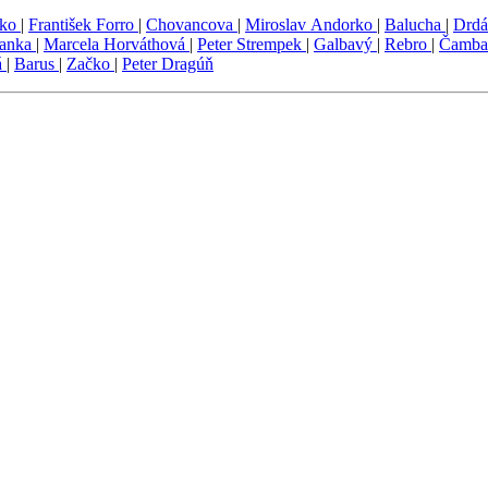
fko
|
František Forro
|
Chovancova
|
Miroslav Andorko
|
Balucha
|
Drd
ranka
|
Marcela Horváthová
|
Peter Strempek
|
Galbavý
|
Rebro
|
Čamba
á
|
Barus
|
Začko
|
Peter Dragúň