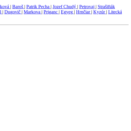
áková
|
Baroš
|
Patrik Pecha
|
Jozef Chudý
|
Petrovaj
|
Strašifták
l
|
Dugovič
|
Markova
|
Priganc
|
Egyeg
|
Hrnčiar
|
Kyzúr
|
Litecká