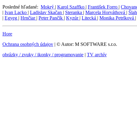
Posledné hľadané:
Mokrý
|
Karol Szaffko
|
František Forro
|
Chovan
|
Ivan Lacko
|
Ladislav Skačan
|
Steranka
|
Marcela Horváthová
|
Šla
|
Egyeg
|
Hrnčiar
|
Peter Pančík
|
Kyzúr
|
Litecká
|
Monika Petríková
Hore
Ochrana osobných údajov
| © Autor: M SOFTWARE s.r.o.
obrázky / zvuky / ikonky / programovanie
|
TV archív