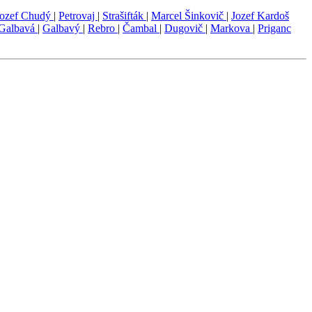
Jozef Chudý
|
Petrovaj
|
Strašifták
|
Marcel Šinkovič
|
Jozef Kardoš
Galbavá
|
Galbavý
|
Rebro
|
Čambal
|
Dugovič
|
Markova
|
Priganc