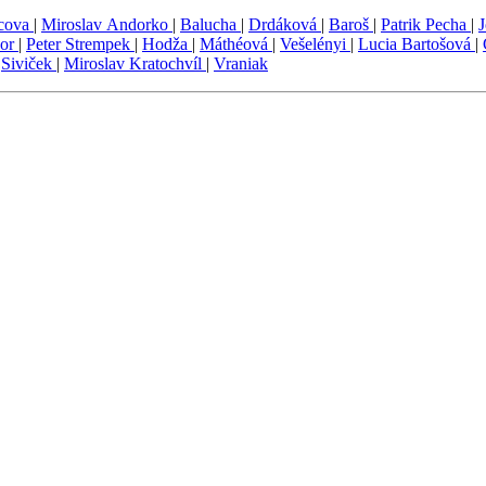
cova
|
Miroslav Andorko
|
Balucha
|
Drdáková
|
Baroš
|
Patrik Pecha
|
hor
|
Peter Strempek
|
Hodža
|
Máthéová
|
Vešelényi
|
Lucia Bartošová
|
|
Siviček
|
Miroslav Kratochvíl
|
Vraniak