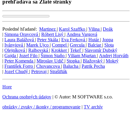
prehľadáva sa Zlaté stránky
Posledné hľadané:
Martinez
|
Karol Szaffko
|
Vilina
|
Deák
|
Simona Oravcová
|
Róbert Lisý
|
Andrea Vargová
|
Laura Balážová
|
Peter Skála
|
Eva Ferková
|
Hutár
|
Joppa
|
Iványiová
|
Marek Ujco
|
Compel
|
Grecula
|
Balciar
|
Slota
|
Olejníková
|
Ralbovská
|
Krokker
|
Tekeľ
|
Slavomír Dubský
|
Gujda
|
Jozef Filo
|
Šimon Staňo
|
Viliam Mjartan
|
Andrej Horváth
|
Peter Komenda
|
Miroslav Udič
|
Stopka
|
Blažovský
|
Mokrý
|
František Forro
|
Chovancova
|
Balucha
|
Patrik Pecha
|
Jozef Chudý
|
Petrovaj
|
Strašifták
Hore
Ochrana osobných údajov
| © Autor: M SOFTWARE s.r.o.
obrázky / zvuky / ikonky / programovanie
|
TV archív